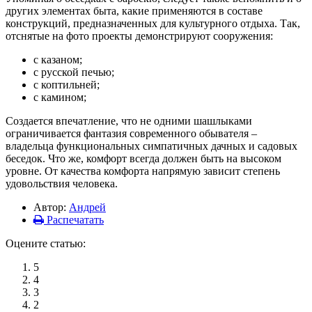
других элементах быта, какие применяются в составе
конструкций, предназначенных для культурного отдыха. Так,
отснятые на фото проекты демонстрируют сооружения:
с казаном;
с русской печью;
с коптильней;
с камином;
Создается впечатление, что не одними шашлыками
ограничивается фантазия современного обывателя –
владельца функциональных симпатичных дачных и садовых
беседок. Что же, комфорт всегда должен быть на высоком
уровне. От качества комфорта напрямую зависит степень
удовольствия человека.
Автор:
Андрей
Распечатать
Оцените статью:
5
4
3
2