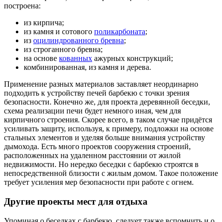
построена:
из кирпича;
из камня и сотового
поликарбоната
;
из
оцилиндрованного бревна
;
из строганного бревна;
на основе
кованных
ажурных конструкций;
комбинированная, из камня и дерева.
Применение разных материалов заставляет неординарно
подходить к устройству печей барбекю с точки зрения
безопасности. Конечно же, для проекта деревянной беседки,
схема реализации печи будет немного иная, чем для
кирпичного строения. Скорее всего, в таком случае придётся
усиливать защиту, используя, к примеру, подложки на основе
стальных элементов и уделяя больше внимания устройству
дымохода. Есть много проектов сооружения строений,
расположенных на удаленном расстоянии от жилой
недвижимости. Но нередко беседки с барбекю строятся в
непосредственной близости с жилым домом. Такое положение
требует усиления мер безопасности при работе с огнем.
Другие проекты мест для отдыха
Упоминая о беседках с барбекю, следует также вспомнить и о