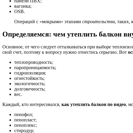
панели ПВХ;
вагонка;
OSB.
Операций с «мокрыми» этапами
строительства
, таких,
Определяемся: чем утеплить балкон в
Основное, от чего следует отталкиваться при выборе теплоизо
свой счет, поэтому к вопросу нужно отнестись серьезно. Вот
ос
теплопроводность;
паропроницаемость;
гидроизоляция;
огнестойкость;
экологичность;
долговечность;
вес.
Каждый, кто интересовался,
как утеплить балкон по видео
, м
пенофол;
пенопласт;
пеноплекс;
стиродур;