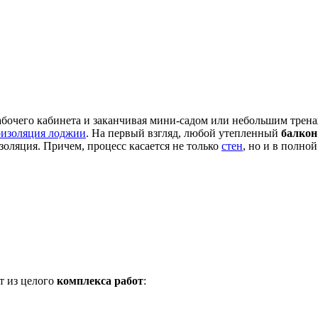
абочего кабинета и заканчивая мини-садом или небольшим трена
оизоляция лоджии
. На первый взгляд, любой утепленный
балкон
оляция. Причем, процесс касается не только
стен
, но и в полной
ит из целого
комплекса работ
: