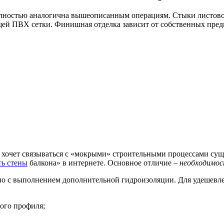
олностью аналогична вышеописанным операциям. Стыки листовог
 ПВХ сетки. Финишная отделка зависит от собственных предпоч
е хочет связываться с «мокрыми» строительными процессами сущ
ть стены
балкона» в интернете. Основное отличие –
необходимос
 но с выполнением дополнительной гидроизоляции. Для удеше
ого профиля;