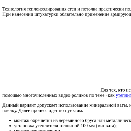
Технология теплоизолирования стен и потолка практически п
При нанесении штукатурки обязательно применение армирующей
Для тех, кто н
помощью многочисленных видео-роликов по теме «как
утепли
Данный вариант допускает использование минеральной ваты,
пленку. Далее процесс идет по пунктам:
монтаж обрешетки из деревянного бруса или металлическ
установка утеплителя толщиной 100 мм (минвата);
монтаж пароизоляции;