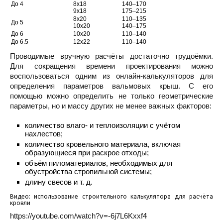
До 4
8х18
140–170
9х18
175–215
8х20
110–135
До 5
10х20
140–175
До 6
10х20
110–140
До 6.5
12х22
110–140
Проводимые вручную расчёты достаточно трудоёмки.
Для сокращения времени проектирования можно
воспользоваться одним из онлайн-калькуляторов для
определения параметров вальмовых крыш. С его
помощью можно определить не только геометрические
параметры, но и массу других не менее важных факторов:
количество влаго- и теплоизоляции с учётом
нахлестов;
количество кровельного материала, включая
образующиеся при раскрое отходы;
объём пиломатериалов, необходимых для
обустройства стропильной системы;
длину свесов и т. д.
Видео: использование строительного калькулятора для расчёта
кровли
https://youtube.com/watch?v=-6j7L6Kxxf4