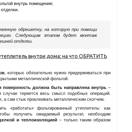
ольгой внутрь помещения;
отделки.
евянную обрешетку, на которую при помощи
оляцию. Следующим этапом будет монтаж
нешней отделки.
утеплитель внутри дома: на что ОБРАТИТЬ
ов
, которых обязательно нужно придерживаться при
крытыми металлической фольгой.
 поверхность должна быть направлена внутрь
–
м случае теряется весь смысл подобных операций.
к
, а сам стык проклеивать металлическим скотчем.
ь «работать» фольгированный утеплитель: как
тобы получить ожидаемый результат, необходим
делкой и теплоизоляцией
– только таким образом