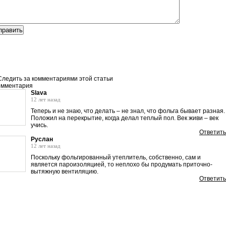
Следить за комментариями этой статьи
омментария
Slava
12 лет назад
Теперь и не знаю, что делать – не знал, что фольга бывает разная.
Положил на перекрытие, когда делал теплый пол. Век живи – век
учись.
Ответить
Руслан
12 лет назад
Поскольку фольгированный утеплитель, собственно, сам и
является пароизоляцией, то неплохо бы продумать приточно-
вытяжную вентиляцию.
Ответить