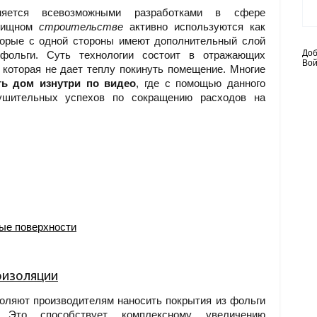
няется всевозможными разработками в сфере
лищном
строительстве
активно используются как
торые с одной стороны имеют дополнительный слой
Доб
фольги. Суть технологии состоит в отражающих
Вой
 которая не дает теплу покинуть помещение. Многие
ть дом изнутри по видео
, где с помощью данного
ушительных успехов по сокращению расходов на
ые поверхности
оизоляции
оляют производителям наносить покрытия из фольги
 Это способствует комплексному увеличению