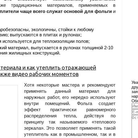
даже традиционных материалов, применяемых в
еплители чаще всего служат основой для фольги
и
робезопасны, экологичны, стойки к любому
ию; выпускаются в плитах и рулонах;
м используется для теплоизоляции полов;
кий материал, выпускается в рулонах толщиной 2-10
ения жилищных конструкций.
атериала и как утеплить отражающей
также видео рабочих моментов
Ува
Хотя некоторые мастера и рекомендуют
дру
применять данный материал для
зая
нар
наружных работ, его нередко используют
Обя
внутри помещений. Фольга создает
эффект практически равномерного
распределения тепла, действуя по
принципу так называемого «теплового
зеркала». Это позволяет применять такой
утеплитель как в промышленном, так и в