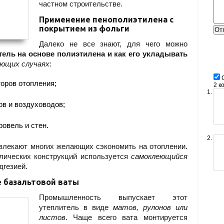
частном строительстве.
Применение пенополиэтилена с
покрытием из фольги
Далеко не все знают, для чего можно
ель на основе полиэтилена и как его укладывать
ующих случаях
:
оров отопления;
2 к
в и воздуховодов;
ровель и стен.
влекают многих желающих сэкономить на отоплении.
лических конструкций используется
самоклеющийся
дгезией.
 базальтовой ваты
Промышленность выпускает этот
утеплитель в виде
матов, рулонов или
листов
. Чаще всего вата монтируется