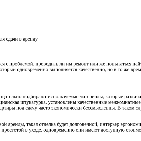
я сдачи в аренду
я с проблемой, проводить ли им ремонт или же попытаться найт
который одновременно выполняется качественно, но в то же вре
ы тщательно подбирают используемые материалы, которые различ
ецианская штукатурка, установлены качественные межкомнатные 
артиры под сдачу часто экономически бессмысленны. В таком слу
ной аренды, такая отделка будет долговечной, интерьер эргон
простотой в уходе, одновременно они имеют доступную стоимос