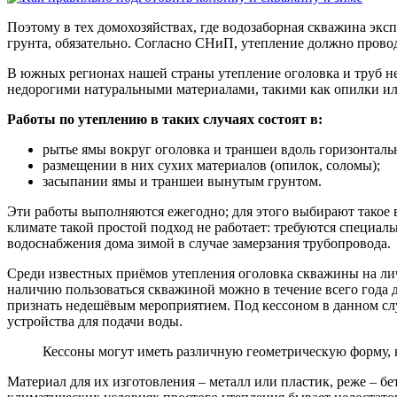
Поэтому в тех домохозяйствах, где водозаборная скважина эк
грунта, обязательно. Согласно СНиП, утепление должно провод
В южных регионах нашей страны утепление оголовка и труб не 
недорогими натуральными материалами, такими как опилки ил
Работы по утеплению в таких случаях состоят в:
рытье ямы вокруг оголовка и траншеи вдоль горизонталь
размещении в них сухих материалов (опилок, соломы);
засыпании ямы и траншеи вынутым грунтом.
Эти работы выполняются ежегодно; для этого выбирают такое 
климате такой простой подход не работает: требуются специаль
водоснабжения дома зимой в случае замерзания трубопровода.
Среди известных приёмов утепления оголовка скважины на личн
наличию пользоваться скважиной можно в течение всего года 
признать недешёвым мероприятием. Под кессоном в данном слу
устройства для подачи воды.
Кессоны могут иметь различную геометрическую форму, н
Материал для их изготовления – металл или пластик, реже – бе