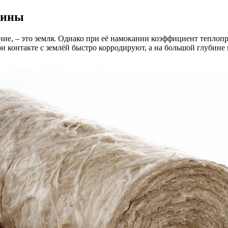
жины
е, – это земля. Однако при её намокании коэффициент теплопро
и контакте с землёй быстро корродируют, а на большой глубин