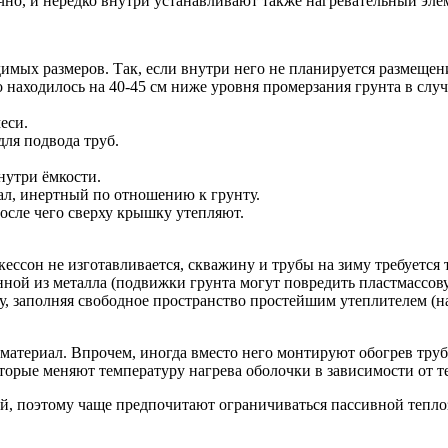
чно, и нередко внутри устанавливают также нагревательный элем
имых размеров. Так, если внутри него не планируется размещени
о находилось на 40-45 см ниже уровня промерзания грунта в сл
еси.
для подвода труб.
нутри ёмкости.
л, инертный по отношению к грунту.
осле чего сверху крышку утепляют.
ессон не изготавливается, скважину и трубы на зиму требуется
ой из металла (подвижки грунта могут повредить пластмассовую
, заполняя свободное пространство простейшим утеплителем (на
атериал. Впрочем, иногда вместо него монтируют обогрев труб
торые меняют температуру нагрева оболочки в зависимости от 
ный, поэтому чаще предпочитают ограничиваться пассивной тепл