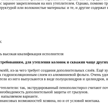
заранее закрепленным на них утеплителем. Однако, помимо труб
руктурой или волокнистые материалы: и те, и другие содержат в
;
сь высокая квалификация исполнителя
требованиям, для утепления колонок и скважин чаще других
млёй, из-за чего требует создания дополнительных слоёв. Ещё ху
х гидроизоляционным слоем из алюминиевой фольги. Очень удоб
ители из него выпускаются в виде полуцилиндров и цилиндров, 
еплители: так, экструдированный пенополистирол считают поч
– необходимость дополнительной защиты от грызунов.
в напыляемом варианте.
финансовых возможностей хозяина, но и от условий монтажа.