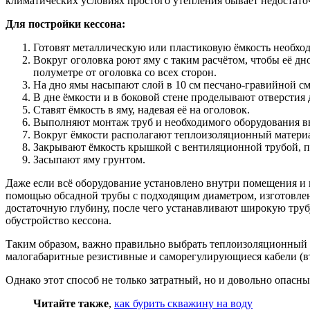
климатических условиях простого утепления бывает недостато
Для постройки кессона:
Готовят металлическую или пластиковую ёмкость необход
Вокруг оголовка роют яму с таким расчётом, чтобы её дн
полуметре от оголовка со всех сторон.
На дно ямы насыпают слой в 10 см песчано-гравийной см
В дне ёмкости и в боковой стене проделывают отверстия 
Ставят ёмкость в яму, надевая её на оголовок.
Выполняют монтаж труб и необходимого оборудования в
Вокруг ёмкости располагают теплоизоляционный материа
Закрывают ёмкость крышкой с вентиляционной трубой, п
Засыпают яму грунтом.
Даже если всё оборудование установлено внутри помещения и к
помощью обсадной трубы с подходящим диаметром, изготовленн
достаточную глубину, после чего устанавливают широкую трубу
обустройство кессона.
Таким образом, важно правильно выбрать теплоизоляционный м
малогабаритные резистивные и саморегулирующиеся кабели (в
Однако этот способ не только затратный, но и довольно опас
Читайте также
,
как бурить скважину на воду