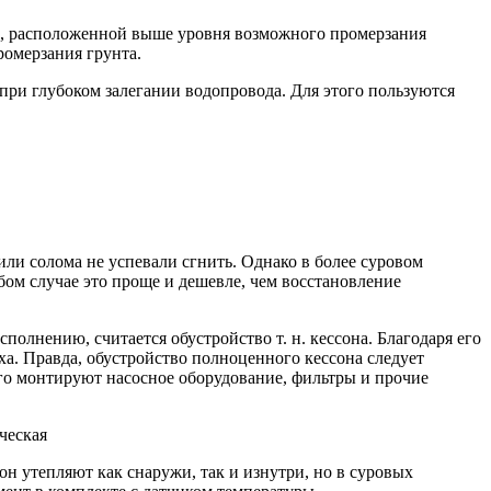
мы, расположенной выше уровня возможного промерзания
ромерзания грунта.
 при глубоком залегании водопровода. Для этого пользуются
ли солома не успевали сгнить. Однако в более суровом
бом случае это проще и дешевле, чем восстановление
лнению, считается обустройство т. н. кессона. Благодаря его
а. Правда, обустройство полноценного кессона следует
го монтируют насосное оборудование, фильтры и прочие
ческая
сон утепляют как снаружи, так и изнутри, но в суровых