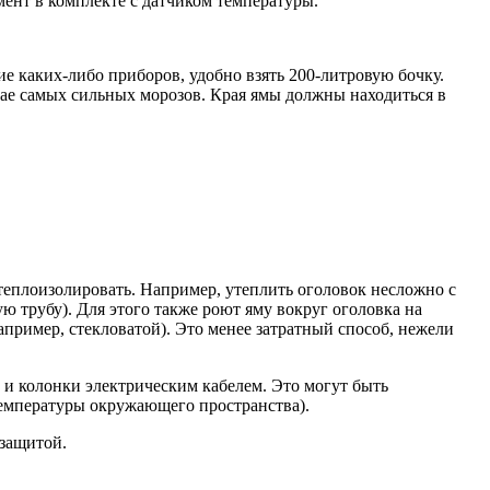
ент в комплекте с датчиком температуры.
е каких-либо приборов, удобно взять 200-литровую бочку.
учае самых сильных морозов. Края ямы должны находиться в
 теплоизолировать. Например, утеплить оголовок несложно с
 трубу). Для этого также роют яму вокруг оголовка на
пример, стекловатой). Это менее затратный способ, нежели
 и колонки электрическим кабелем. Это могут быть
температуры окружающего пространства).
озащитой.