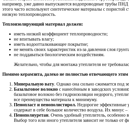
например, уже давно выпускаются водопроводные трубы ПНД с 
этого часто используют синтетические материалы с пористой ст
низкую теплопроводность.
Теплоизолирующий материал должен:
иметь низкий коэффициент теплопроводности;
не впитывать влагу;
иметь водоотталкивающее покрытие;
не менять своих характеристик из-за давления слоя грунта
не поддаваться биологическим воздействиям.
Желательно, чтобы для монтажа утеплителя не требовала
Помимо керамзита, далеко не полностью отвечающего этим 
Минеральную вату
. Однако она сильно сжимается под зе
Базальтовое волокно
с нанесённым в заводских условия
базальтовое волокно без гидроизоляции недорого, утепл
все преимущества материала к минимуму.
Пенопласт и пенополистирол.
Недорогие эффективные ут
содержат в себе большое количество воздуха. Их минус 
Пенополиуретан
. Очень удобный утеплитель, особенно 
Выбор того или иного утеплителя зависит не только от 