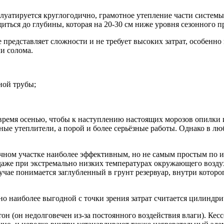
сплуатируется круглогодично, грамотное утепление части систе
иться до глубины, которая на 20-30 см ниже уровня сезонного п
представляет сложности и не требует высоких затрат, особенно
и солома.
ной трубы;
время осенью, чтобы к наступлению настоящих морозов опилки и
ные утеплители, а порой и более серьёзные работы. Однако в лю
ом участке наиболее эффективным, но не самым простым по испо
даже при экстремально низких температурах окружающего воздух
чае понимается заглубленный в грунт резервуар, внутри которо
о наиболее выгодной с точки зрения затрат считается цилиндри
тон (он недолговечен из-за постоянного воздействия влаги). Кес