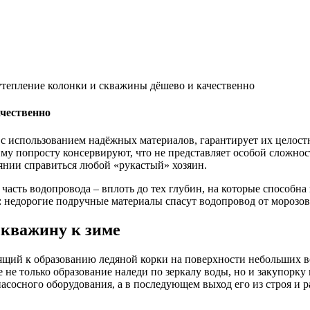
тепление колонки и скважины дёшево и качественно
чественно
с использованием надёжных материалов, гарантирует их целостн
му попросту консервируют, что не представляет особой сложности
оянии справиться любой «рукастый» хозяин.
я часть водопровода – вплоть до тех глубин, на которые способ
 недорогие подручные материалы спасут водопровод от морозов т
скважину к зиме
ящий к образованию ледяной корки на поверхности небольших во
не только образование наледи по зеркалу воды, но и закупорку
насосного оборудования, а в последующем выход его из строя и р