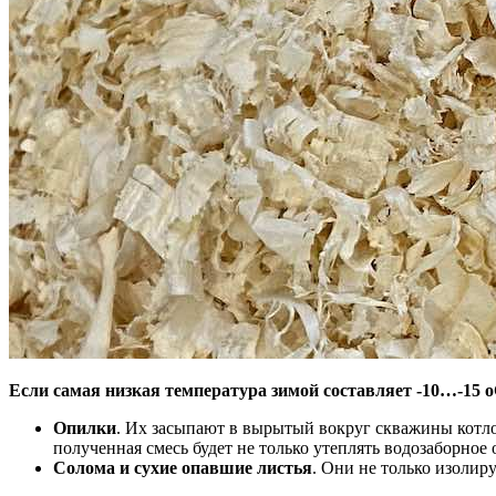
Если самая низкая температура зимой составляет -10…-15 
Опилки
. Их засыпают в вырытый вокруг скважины котло
полученная смесь будет не только утеплять водозаборное 
Солома и сухие опавшие листья
. Они не только изолиру