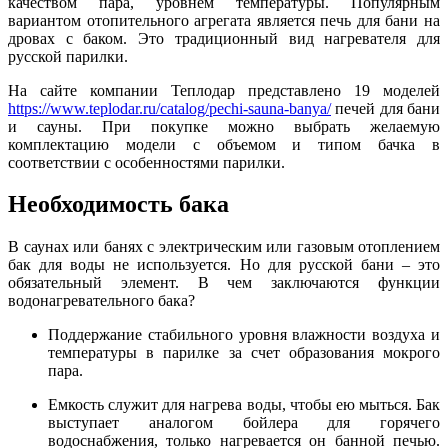
качеством пара, уровнем температуры. Популярным
вариантом отопительного агрегата является печь для бани на
дровах с баком. Это традиционный вид нагревателя для
русской парилки.
На сайте компании Теплодар представлено 19 моделей
https://www.teplodar.ru/catalog/pechi-sauna-banya/
печей для бани
и сауны. При покупке можно выбрать желаемую
комплектацию модели с объемом и типом бачка в
соответствии с особенностями парилки.
Необходимость бака
В саунах или банях с электрическим или газовым отоплением
бак для воды не используется. Но для русской бани – это
обязательный элемент. В чем заключаются функции
водонагревательного бака?
Поддержание стабильного уровня влажности воздуха и
температуры в парилке за счет образования мокрого
пара.
Емкость служит для нагрева воды, чтобы ею мыться. Бак
выступает аналогом бойлера для горячего
водоснабжения, только нагревается он банной печью.