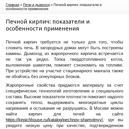
Главная
»
Печи и дымоход
»
Печной кирпич: показатели и
особенности применения
Печной кирпич: показатели и
особенности применения
Печной кирпич требуется не только для того, чтобы
сложить печь. В загородных домах могут быть построены
камины. Дымоход из жаропрочного кирпича встречается
не так уж редко. Топка твердотопливного котла,
выложенная шамотом, поможет сэкономить на топливе.
При устройстве на участке стационарного мангала также
не обойтись без огнеупорных блоков.
Жаропрочные свойства придаются материалу за счет
специфических технологий изготовления и специального
состава. Высокие показатели плотности помогают надолго
сохранять тепло, выдерживать многократные циклы
нагревания и остывания не разрушаясь. В Москве можно
найти кирпич для печей на сайте
https://kirpichhouse.ru/katalog/pechnoy-shamotnyy/
, где вы
увидите низкую цену при качестве, подтвержденном