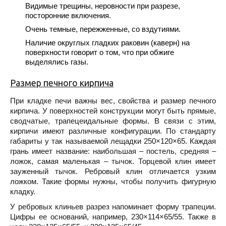
Видимые трещины, неровности при разрезе,
посторонние включения.
Очень темные, пережженные, со вздутиями.
Наличие округлых гладких раковин (каверн) на
поверхности говорит о том, что при обжиге
выделялись газы.
Размер печного кирпича
При кладке печи важны вес, свойства и размер печного
кирпича. У поверхностей конструкции могут быть прямые,
сводчатые, трапецеидальные формы. В связи с этим,
кирпичи имеют различные конфигурации. По стандарту
габариты у так называемой лещадки 250×120×65. Каждая
грань имеет название: наибольшая – постель, средняя –
ложок, самая маленькая – тычок. Торцевой клин имеет
зауженный тычок. Ребровый клин отличается узким
ложком. Такие формы нужны, чтобы получить фигурную
кладку.
У ребровых клиньев разрез напоминает форму трапеции.
Цифры ее оснований, например, 230×114×65/55. Также в