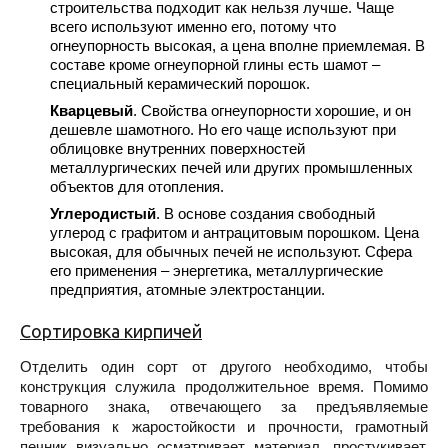
строительства подходит как нельзя лучше. Чаще
всего используют именно его, потому что
огнеупорность высокая, а цена вполне приемлемая. В
составе кроме огнеупорной глины есть шамот –
специальный керамический порошок.
Кварцевый
. Свойства огнеупорности хорошие, и он
дешевле шамотного. Но его чаще используют при
облицовке внутренних поверхностей
металлургических печей или других промышленных
объектов для отопления.
Углеродистый
. В основе создания свободный
углерод с графитом и антрацитовым порошком. Цена
высокая, для обычных печей не используют. Сфера
его применения – энергетика, металлургические
предприятия, атомные электростанции.
Сортировка кирпичей
Отделить один сорт от другого необходимо, чтобы
конструкция служила продолжительное время. Помимо
товарного знака, отвечающего за предъявляемые
требования к жаростойкости и прочности, грамотный
печник визуально осматривает материал, простукивает,