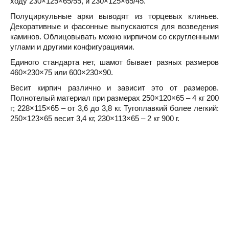
ходу 230×125×65/55, и 230×125×65/45.
Полуциркульные арки выводят из торцевых клиньев.
Декоративные и фасонные выпускаются для возведения
каминов. Облицовывать можно кирпичом со скругленными
углами и другими конфигурациями.
Единого стандарта нет, шамот бывает разных размеров
460×230×75 или 600×230×90.
Весит кирпич различно и зависит это от размеров.
Полнотелый материал при размерах 250×120×65 – 4 кг 200
г; 228×115×65 – от 3,6 до 3,8 кг. Тугоплавкий более легкий:
250×123×65 весит 3,4 кг, 230×113×65 – 2 кг 900 г.