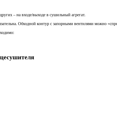
других – на входе/выходе в сушильный агрегат.
язательна. Обходной контур с запорными вентилями можно «спря
бходимо:
нцесушителя