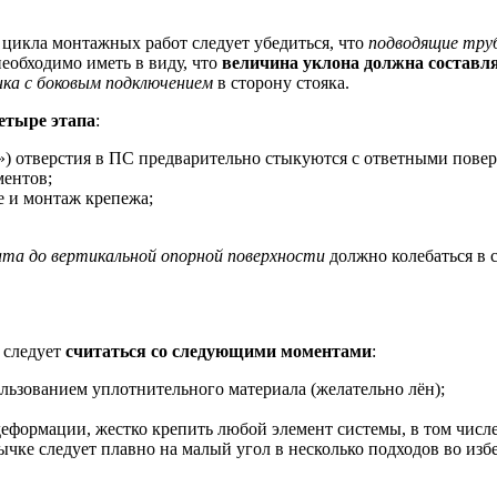
 цикла монтажных работ следует убедиться, что
подводящие тру
еобходимо иметь в виду, что
величина уклона должна составля
нка с боковым подключением
в сторону стояка.
етыре этапа
:
) отверстия в ПС предварительно стыкуются с ответными повер
ментов;
е и монтаж крепежа;
ата до вертикальной опорной поверхности
должно колебаться в 
следует
считаться со следующими моментами
:
льзованием уплотнительного материала (желательно лён);
еформации, жестко крепить любой элемент системы, в том числе 
ычке следует плавно на малый угол в несколько подходов во изб