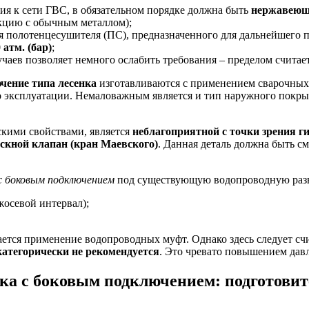
ия к сети ГВС, в обязательном порядке должна быть
нержавеющ
акцию с обычным металлом);
ия полотенцесушителя (ПС), предназначенного для дальнейшего 
 атм. (бар)
;
чаев позволяет немного ослабить требования – пределом считае
чение типа лесенка
изготавливаются с применением сварочных 
го эксплуатации. Немаловажным является и тип наружного покры
скими свойствами, является
неблагоприятной с точки зрения 
ускной клапан (кран Маевского)
. Данная деталь должна быть с
с боковым подключением
под существующую водопроводную разв
осевой интервал);
ается применение водопроводных муфт. Однако здесь следует счи
атегорически не рекомендуется
. Это чревато повышением давл
ка с боковым подключением: подготови