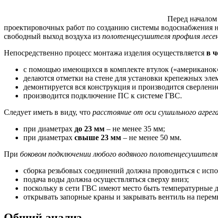
Перед началом
проектировочных работ по созданию системы водоснабжения н
свободный выход воздуха из
полотенцесушителя профиля лесе
Непосредственно процесс монтажа изделия осуществляется
в ч
с помощью имеющихся в комплекте втулок («американок»
делаются отметки на стене для установки крепежных эле
демонтируется вся конструкция и производится сверлени
производится подключение ПС к системе ГВС.
Следует иметь в виду, что
расстояние от оси сушильного агрег
при диаметрах
до 23 мм
– не менее 35 мм;
при диаметрах
свыше 23 мм
– не менее 50 мм.
При
боковом подключении любого водяного полотенцесушителя
сборка резьбовых соединений должна проводиться с испо
подача воды должна осуществляться сверху вниз;
поскольку в сети ГВС имеют место быть температурные д
открывать запорные краны и закрывать вентиль на перем
Общий анализ