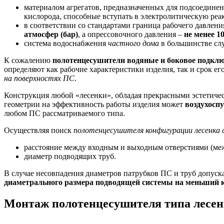
материалом агрегатов, предназначенных для подсоединен
кислорода, способные вступать в электролитическую ре
в соответствии со стандартами граница рабочего давлен
атмосфер (бар)
, а опрессовочного давления –
не менее 10
система водоснабжения
частного дома
в большинстве слу
К сожалению
полотенцесушители водяные и боковое подклю
определяют как рабочие характеристики изделия, так и срок е
на поверхностях ПС
.
Конструкция любой «лесенки», обладая прекрасными эстетиче
геометрии на эффективность работы изделия может
воздухосп
любом ПС рассматриваемого типа.
Осуществляя поиск
полотенцесушителя конфигурации лесенка 
расстояние между входным и выходным отверстиями (меж
диаметр подводящих труб.
В случае несовпадения диаметров патрубков ПС и труб допуск
диаметрального размера подводящей системы на меньший к
Монтаж полотенцесушителя типа лесен