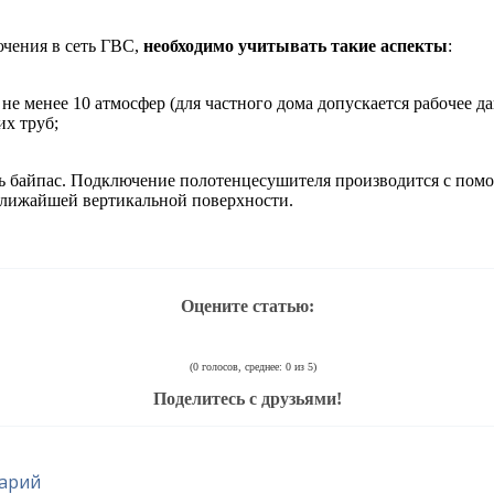
ючения в сеть ГВС,
необходимо учитывать такие аспекты
:
 не менее 10 атмосфер (для частного дома допускается рабочее да
их труб;
ь байпас. Подключение полотенцесушителя производится с пом
 ближайшей вертикальной поверхности.
Оцените статью:
(0 голосов, среднее: 0 из 5)
Поделитесь с друзьями!
арий