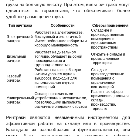
грузы на большую высоту. При этом, вилы ричтрака могут
сдвигаться по горизонтали, что обеспечивает более
удобное размещение груза.
Тип ричтрака
Особенности
Сферы применения
Складские и
Работает на электричестве,
производственные
Электрический
бесшумный и экологичный.
помещения с
ричтрак
Имеет небольшие габариты и
ограниченным
хорошую маневренность
пространством
Работает на дизельном
Открытые склады и
Дизельный
топливе, обладает высокой
промышленные
ричтрак
проходимостью и
территории
грузоподъемностью
Работает на газе, обладает
Склады и
низким уровнем шума и
производственные
Газовый
выбросов, подходит для
помещения с
ричтрак
использования внутри
ограниченной
помещений
вентиляцией
Различные сферы
Оснащен различными
применения, включая
Универсальный
устройствами и механизмами,
склады,
ричтрак
позволяющими выполнять
производство,
различные операции с грузом
торговлю
Ричтраки являются незаменимым инструментом для
эффективной работы на складе или в производстве.
Благодаря их разнообразию и функциональности, они
могут быть использованы в различных сферах