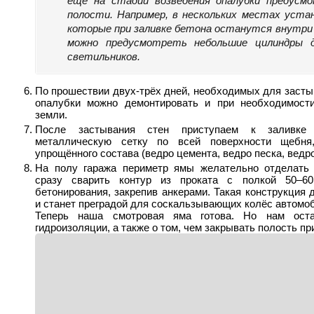
ещё на стадии возведения опалубки предусм
полости. Например, в нескольких местах уста
которые при заливке бетона останутся внутри 
можно предусмотреть небольшие цилиндры 
светильников.
По прошествии двух-трёх дней, необходимых для засты
опалубки можно демонтировать и при необходимости
земли.
После застывания стен приступаем к заливке
металлическую сетку по всей поверхности щебн
упрощённого состава (ведро цемента, ведро песка, ведр
На полу гаража периметр ямы желательно отделать 
сразу сварить контур из проката с полкой 50–6
бетонирования, закрепив анкерами. Такая конструкция 
и станет преградой для соскальзывающих колёс автомо
Теперь наша смотровая яма готова. Но нам ост
гидроизоляции, а также о том, чем закрывать полость пр