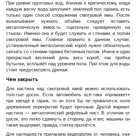
При уровне грунтовых вод, близких к критическому, когда
каждую весну вода заполняет земляной пол гаража, есть
только один способ сооружения смотровой ямы. После
выкапывания нужного объёма следует вставить
металлическую ёмкость, тщательно проваренную на
стыках. Именно она и будет служить и стенами, и полом
смотровой ямы. Главное правило в данном случае:
установленный металлический короб нужно обязательно
связать со стенами гаража бетонным полом. Иначе в один
прекрасный весенний день весь короб, как пробка
бутылки, всплывёт над уровнем пола. При этом для воды
стоит предусмотреть дренаж.
Чем закрыть
Для настила над смотровой ямой можно использовать
толстые доски. Если автомобиль всё-таки «промажет»
при заезде в гараж, то он хотя бы не провалится, коли
деревянное перекрытие будет прочным. Другой вариант
настила — металлический рифлёный лист. В отличие от
досок, его легко сдвинуть в сторону, да и вес машины он
также выдержит, правда, слегка прогнётся.
Для наглядности прилагаем видеоролик от человека, уже