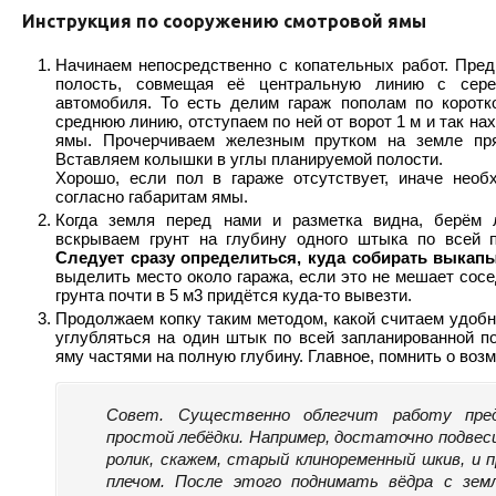
Инструкция по сооружению смотровой ямы
Начинаем непосредственно с копательных работ. Пре
полость, совмещая её центральную линию с сер
автомобиля. То есть делим гараж пополам по коротк
среднюю линию, отступаем по ней от ворот 1 м и так на
ямы. Прочерчиваем железным прутком на земле пря
Вставляем колышки в углы планируемой полости.
Хорошо, если пол в гараже отсутствует, иначе необ
согласно габаритам ямы.
Когда земля перед нами и разметка видна, берём 
вскрываем грунт на глубину одного штыка по всей п
Следует сразу определиться, куда собирать выкап
выделить место около гаража, если это не мешает сос
грунта почти в 5 м3 придётся куда-то вывезти.
Продолжаем копку таким методом, какой считаем удоб
углубляться на один штык по всей запланированной п
яму частями на полную глубину. Главное, помнить о воз
Совет. Существенно облегчит работу пред
простой лебёдки. Например, достаточно подвеси
ролик, скажем, старый клиноременный шкив, и п
плечом. После этого поднимать вёдра с зем