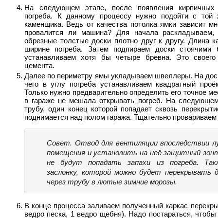
На следующем этапе, после появления кирпичных 
погреба. К данному процессу нужно подойти с той 
каменщика. Ведь от качества потолка ямки зависит мн
провалится ли машина? Для начала раскладываем, 
обрезные толстые доски плотно друг к другу. Длина 
ширине погреба. Затем подпираем доски стоячими б
устанавливаем хотя бы четыре бревна. Это своего
цемента.
Далее по периметру ямы укладываем швеллеры. На доск
чего в углу погреба устанавливаем квадратный проё
Только нужно предварительно определить его точное м
в гараже не мешала открывать погреб. На следующем
трубу, один конец которой попадает сквозь перекрыти
поднимается над полом гаража. Тщательно провариваем 
Совет. Отвод для вентиляции впоследствии л
помещения и установить на неё защитный зонт
не будут попадать запахи из погреба. Та
заслонку, которой можно будет перекрывать д
через трубу в лютые зимние морозы.
В конце процесса заливаем полученный каркас перекры
ведро песка, 1 ведро щебня). Надо постараться, чтобы