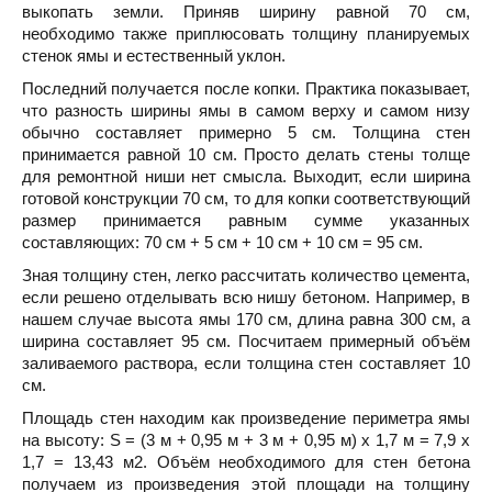
выкопать земли. Приняв ширину равной 70 см,
необходимо также приплюсовать толщину планируемых
стенок ямы и естественный уклон.
Последний получается после копки. Практика показывает,
что разность ширины ямы в самом верху и самом низу
обычно составляет примерно 5 см. Толщина стен
принимается равной 10 см. Просто делать стены толще
для ремонтной ниши нет смысла. Выходит, если ширина
готовой конструкции 70 см, то для копки соответствующий
размер принимается равным сумме указанных
составляющих: 70 см + 5 см + 10 см + 10 см = 95 см.
Зная толщину стен, легко рассчитать количество цемента,
если решено отделывать всю нишу бетоном. Например, в
нашем случае высота ямы 170 см, длина равна 300 cм, а
ширина составляет 95 см. Посчитаем примерный объём
заливаемого раствора, если толщина стен составляет 10
см.
Площадь стен находим как произведение периметра ямы
на высоту: S = (3 м + 0,95 м + 3 м + 0,95 м) х 1,7 м = 7,9 х
1,7 = 13,43 м2. Объём необходимого для стен бетона
получаем из произведения этой площади на толщину