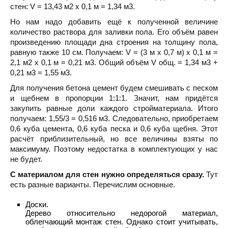
стен: V = 13,43 м2 х 0,1 м = 1,34 м3.
Но нам надо добавить ещё к полученной величине
количество раствора для заливки пола. Его объём равен
произведению площади дна строения на толщину пола,
равную также 10 см. Получаем: V = (3 м х 0,7 м) х 0,1 м =
2,1 м2 х 0,1 м = 0,21 м3. Общий объём V общ. = 1,34 м3 +
0,21 м3 = 1,55 м3.
Для получения бетона цемент будем смешивать с песком
и щебнем в пропорции 1:1:1. Значит, нам придётся
закупить равные доли каждого стройматериала. Итого
получаем: 1,55/3 = 0,516 м3. Следовательно, приобретаем
0,6 куба цемента, 0,6 куба песка и 0,6 куба щебня. Этот
расчёт приблизительный, но все величины взяты по
максимуму. Поэтому недостатка в комплектующих у нас
не будет.
С материалом для стен нужно определяться сразу.
Тут
есть разные варианты. Перечислим основные.
Доски.
Дерево относительно недорогой материал,
облегчающий монтаж стен. Однако стоит учитывать,