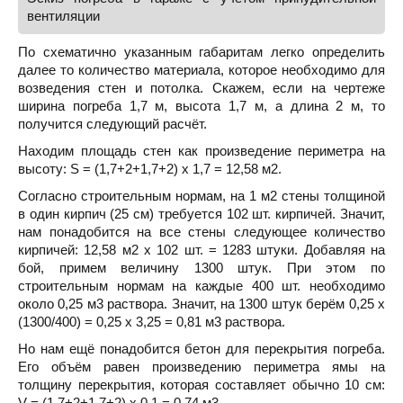
вентиляции
По схематично указанным габаритам легко определить
далее то количество материала, которое необходимо для
возведения стен и потолка. Скажем, если на чертеже
ширина погреба 1,7 м, высота 1,7 м, а длина 2 м, то
получится следующий расчёт.
Находим площадь стен как произведение периметра на
высоту: S = (1,7+2+1,7+2) х 1,7 = 12,58 м2.
Согласно строительным нормам, на 1 м2 стены толщиной
в один кирпич (25 см) требуется 102 шт. кирпичей. Значит,
нам понадобится на все стены следующее количество
кирпичей: 12,58 м2 х 102 шт. = 1283 штуки. Добавляя на
бой, примем величину 1300 штук. При этом по
строительным нормам на каждые 400 шт. необходимо
около 0,25 м3 раствора. Значит, на 1300 штук берём 0,25 х
(1300/400) = 0,25 х 3,25 = 0,81 м3 раствора.
Но нам ещё понадобится бетон для перекрытия погреба.
Его объём равен произведению периметра ямы на
толщину перекрытия, которая составляет обычно 10 см:
V = (1,7+2+1,7+2) х 0,1 = 0,74 м3.