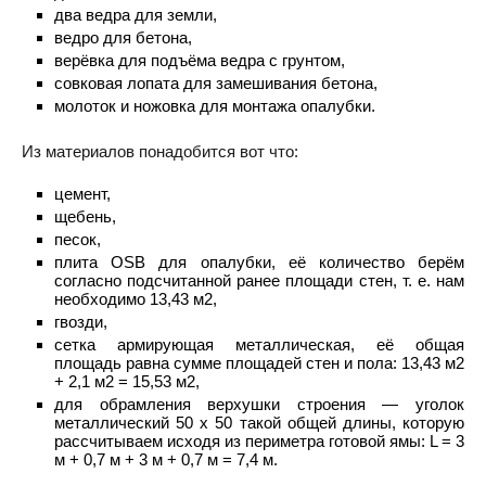
два ведра для земли,
ведро для бетона,
верёвка для подъёма ведра с грунтом,
совковая лопата для замешивания бетона,
молоток и ножовка для монтажа опалубки.
Из материалов понадобится вот что:
цемент,
щебень,
песок,
плита OSB для опалубки, её количество берём
согласно подсчитанной ранее площади стен, т. е. нам
необходимо 13,43 м2,
гвозди,
сетка армирующая металлическая, её общая
площадь равна сумме площадей стен и пола: 13,43 м2
+ 2,1 м2 = 15,53 м2,
для обрамления верхушки строения — уголок
металлический 50 х 50 такой общей длины, которую
рассчитываем исходя из периметра готовой ямы: L = 3
м + 0,7 м + 3 м + 0,7 м = 7,4 м.