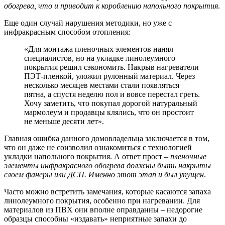
обогрева, что и приводит к короблению напольного покрытия
.
Еще один случай нарушения методики, но уже с
инфракрасным способом отопления:
«Для монтажа пленочных элементов нанял
специалистов, но на укладке линолеумного
покрытия решил сэкономить. Накрыв нагреватели
ПЭТ-пленкой, уложил рулонный материал. Через
несколько месяцев местами стали появляться
пятна, а спустя неделю пол и вовсе перестал греть.
Хочу заметить, что покупал дорогой натуральный
мармолеум и продавцы клялись, что он простоит
не меньше десяти лет».
Главная ошибка данного домовладельца заключается в том,
что он даже не соизволил ознакомиться с технологией
укладки напольного покрытия. А ответ прост –
пленочные
элементы инфракрасного обогрева должны быть накрыты
слоем фанеры или ДСП. Именно этот этап и был упущен
.
Часто можно встретить замечания, которые касаются запаха
линолеумного покрытия, особенно при нагревании. Для
материалов из ПВХ они вполне оправданны – недорогие
образцы способны «издавать» неприятные запахи до