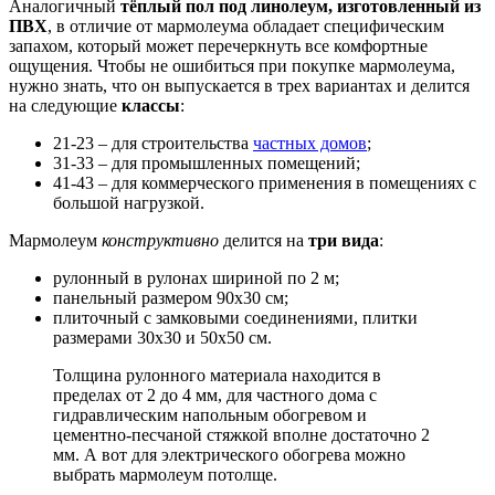
Аналогичный
тёплый пол под линолеум, изготовленный из
ПВХ
, в отличие от мармолеума обладает специфическим
запахом, который может перечеркнуть все комфортные
ощущения. Чтобы не ошибиться при покупке мармолеума,
нужно знать, что он выпускается в трех вариантах и делится
на следующие
классы
:
21-23 – для строительства
частных домов
;
31-33 – для промышленных помещений;
41-43 – для коммерческого применения в помещениях с
большой нагрузкой.
Мармолеум
конструктивно
делится на
три вида
:
рулонный в рулонах шириной по 2 м;
панельный размером 90х30 см;
плиточный с замковыми соединениями, плитки
размерами 30х30 и 50х50 см.
Толщина рулонного материала находится в
пределах от 2 до 4 мм, для частного дома с
гидравлическим напольным обогревом и
цементно-песчаной стяжкой вполне достаточно 2
мм. А вот для электрического обогрева можно
выбрать мармолеум потолще.