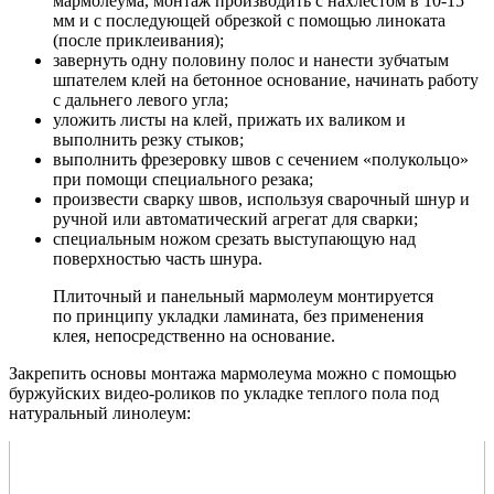
мармолеума, монтаж производить с нахлестом в 10-15
мм и с последующей обрезкой с помощью линоката
(после приклеивания);
завернуть одну половину полос и нанести зубчатым
шпателем клей на бетонное основание, начинать работу
с дальнего левого угла;
уложить листы на клей, прижать их валиком и
выполнить резку стыков;
выполнить фрезеровку швов с сечением «полукольцо»
при помощи специального резака;
произвести сварку швов, используя сварочный шнур и
ручной или автоматический агрегат для сварки;
специальным ножом срезать выступающую над
поверхностью часть шнура.
Плиточный и панельный мармолеум монтируется
по принципу укладки ламината, без применения
клея, непосредственно на основание.
Закрепить основы монтажа мармолеума можно с помощью
буржуйских видео-роликов по укладке теплого пола под
натуральный линолеум: