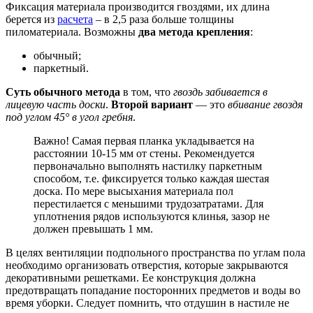
Фиксация материала производится гвоздями, их длина
берется из
расчета
– в 2,5 раза больше толщины
пиломатериала. Возможны
два метода крепления
:
обычный;
паркетный.
Суть обычного метода
в том, что
гвоздь забивается в
лицевую часть доски
.
Второй вариант
— это
вбивание гвоздя
под углом 45° в угол гребня
.
Важно! Самая первая планка укладывается на
расстоянии 10-15 мм от стены. Рекомендуется
первоначально выполнять настилку паркетным
способом, т.е. фиксируется только каждая шестая
доска. По мере высыхания материала пол
перестилается с меньшими трудозатратами. Для
уплотнения рядов используются клинья, зазор не
должен превышать 1 мм.
В целях вентиляции подпольного пространства по углам пола
необходимо организовать отверстия, которые закрываются
декоративными решетками. Ее конструкция должна
предотвращать попадание посторонних предметов и воды во
время уборки. Следует помнить, что отдушин в настиле не