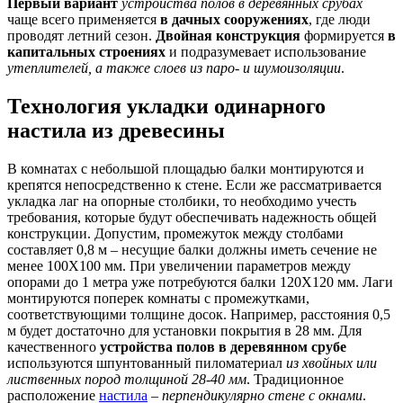
Первый вариант
устройства полов в деревянных срубах
чаще всего применяется
в дачных сооружениях
, где люди
проводят летний сезон.
Двойная конструкция
формируется
в
капитальных строениях
и подразумевает использование
утеплителей, а также слоев из паро- и шумоизоляции
.
Технология укладки одинарного
настила из древесины
В комнатах с небольшой площадью балки монтируются и
крепятся непосредственно к стене. Если же рассматривается
укладка лаг на опорные столбики, то необходимо учесть
требования, которые будут обеспечивать надежность общей
конструкции. Допустим, промежуток между столбами
составляет 0,8 м – несущие балки должны иметь сечение не
менее 100Х100 мм. При увеличении параметров между
опорами до 1 метра уже потребуются балки 120Х120 мм. Лаги
монтируются поперек комнаты с промежутками,
соответствующими толщине досок. Например, расстояния 0,5
м будет достаточно для установки покрытия в 28 мм. Для
качественного
устройства полов в деревянном срубе
используются шпунтованный пиломатериал
из хвойных или
лиственных пород толщиной 28-40 мм
. Традиционное
расположение
настила
–
перпендикулярно стене с окнами
.