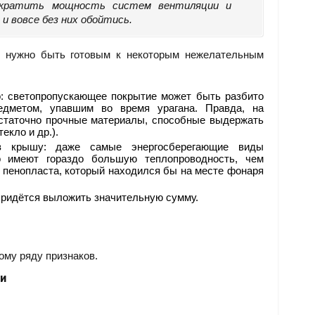
сократить мощность систем вентиляции и
 и вовсе без них обойтись.
я нужно быть готовым к некоторым нежелательным
: светопропускающее покрытие может быть разбито
дметом, упавшим во время урагана. Правда, на
статочно прочные материалы, способные выдержать
екло и др.).
ез крышу: даже самые энергосберегающие виды
о имеют гораздо большую теплопроводность, чем
 пенопласта, который находился бы на месте фонаря
придётся выложить значительную сумму.
му ряду признаков.
ки