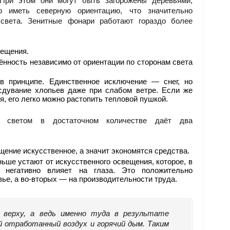
При этом они могут быть загорожены деревьями,
о иметь северную ориентацию, что значительно
 света. Зенитные фонари работают гораздо более
мещения.
ность независимо от ориентации по сторонам света
в принципе. Единственное исключение — снег, но
сдувание хлопьев даже при слабом ветре. Если же
я, его легко можно растопить тепловой пушкой.
м светом в достаточном количестве даёт два
ение искусственное, а значит экономятся средства.
ше устают от искусственного освещения, которое, в
а негативно влияет на глаза. Это положительно
вье, а во-вторых — на производительности труда.
 верху, а ведь именно туда в результате
 отработанный воздух и горячий дым. Таким