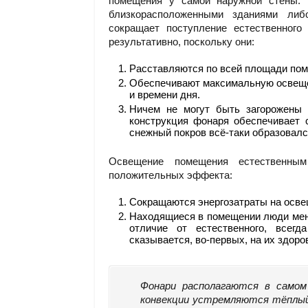
помещения у самой наружной стены. 
близкорасположенными зданиями либ
сокращает поступление естественного
результативно, поскольку они:
Расставляются по всей площади по
Обеспечивают максимальную освещён
и времени дня.
Ничем не могут быть загорожены 
конструкция фонаря обеспечивает 
снежный покров всё-таки образовалс
Освещение помещения естественны
положительных эффекта:
Сокращаются энергозатраты на освещ
Находящиеся в помещении люди мень
отличие от естественного, всегд
сказывается, во-первых, на их здоро
Фонари располагаются в самом
конвекции устремляются тёплый